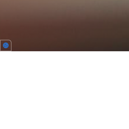
LA MOBILITÉ DURABLE ADAPTÉE À
VOTRE ENTREPRISE
Vous êtes employeur? Nous vous accompagnons dans la mise en
oeuvre d’une politique de covoiturage réussie. Nos atouts : une expertise
de plus de 40 ans, un suivi et des campagnes de communication
personnalisés, des outils innovants et des statistiques à intégrer à vos
bilans environnementaux.