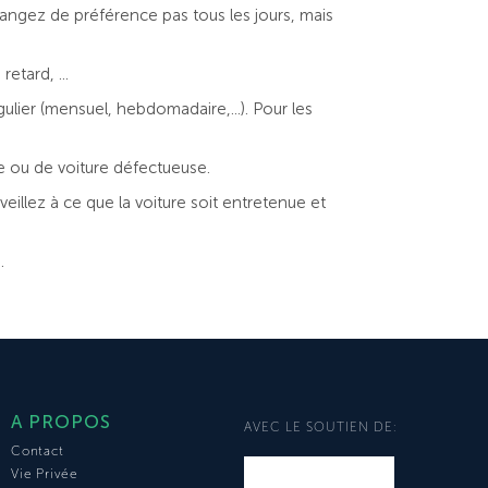
angez de préférence pas tous les jours, mais
etard, ...
lier (mensuel, hebdomadaire,...). Pour les
e ou de voiture défectueuse.
illez à ce que la voiture soit entretenue et
.
A PROPOS
AVEC LE SOUTIEN DE:
Contact
Vie Privée