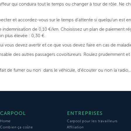
ffeur qui conduira tout le temps ou changer à tour de rôle. Ne ch
cter et accordez-vous sur le temps d’attente si quelqu’un est en r
 indemnisation de 0,10 €/km. Choisissez un plan de paiement régu
n plus élevée : 0,30 €.
ui vous devez avertir et ce que vous devez faire en cas de maladi
nsable des autres passagers covoitureurs. Roulez prudemment et ve
ait de fumer ou non dans le véhicule, d’écouter ou non la radio,..
CARPOOL
ENTREPRISES
Home
Carpool pour les travailleurs
Combien ça coûte
Affiliation