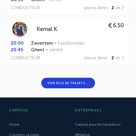
CONDUCTEUR
places libres :
2
de 2
6.50
Kemal K.
20:00
Zaventem -
Excelsiorlaan
20:45
Ghent -
centre
CONDUCTEUR
places libres :
2
de 2
VOIR PLUS DE TRAJETS...
CARPOOL
ENTREPRISES
Home
Carpool pour les travailleurs
Combien ça coûte
Affiliation