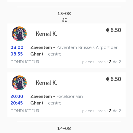
13-08
JE
6.50
Kemal K.
08:00
Zaventem -
Zaventem Brussels Airport perron A
08:55
Ghent -
centre
CONDUCTEUR
places libres :
2
de 2
6.50
Kemal K.
20:00
Zaventem -
Excelsiorlaan
20:45
Ghent -
centre
CONDUCTEUR
places libres :
2
de 2
14-08