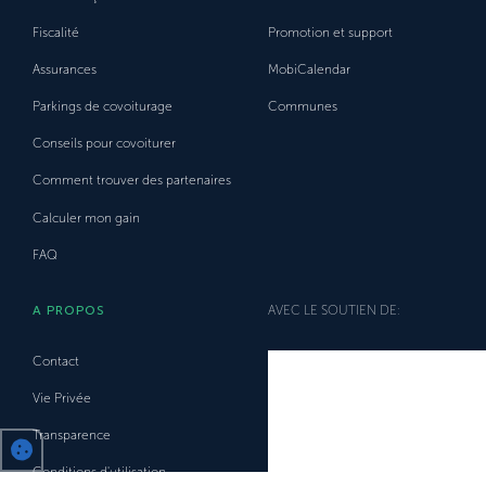
Fiscalité
Promotion et support
Assurances
MobiCalendar
Parkings de covoiturage
Communes
Conseils pour covoiturer
Comment trouver des partenaires
Calculer mon gain
FAQ
A PROPOS
AVEC LE SOUTIEN DE:
Contact
Vie Privée
Transparence
Conditions d'utilisation