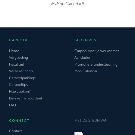
MyMobiCalendar!)
CARPOOL
BEDRIJVEN
Home
Carpool voor je werknemer
Vergoeding
Aansluiten
Fiscaliteit
Promotie & ondersteuning
Verzekeringen
MobiCalendar
Carpoolparkings
Carpooltips
Hoe zoeken?
Bereken je voordeel
FAQ
CONNECT
MET DE STEUN VAN:
Contact