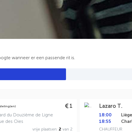
oogte wanneer er een passende rit is.
1
Lazaro T.
deling(en)
ard du Douzième de Ligne
18:00
Lièg
ue des Oies
18:55
Char
vrije plaatsen:
2
van 2
CHAUFFEUR