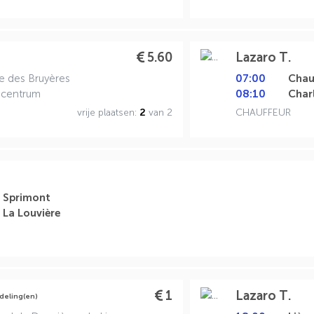
5.60
Lazaro T.
e des Bruyères
07:00
Chau
-
centrum
08:10
Char
vrije plaatsen:
2
van 2
CHAUFFEUR
Sprimont
La Louvière
1
Lazaro T.
deling(en)