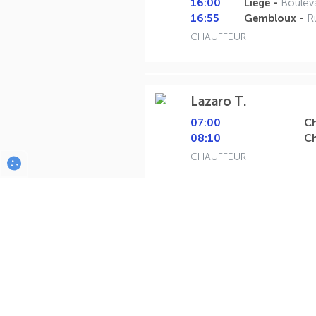
16:00
Liège -
Boulev
16:55
Gembloux -
R
CHAUFFEUR
Lazaro T.
07:00
C
08:10
Ch
CHAUFFEUR
12-08
André V.
1 beoor
WO
16:00
Liège -
Boulev
16:55
Gembloux -
R
CHAUFFEUR