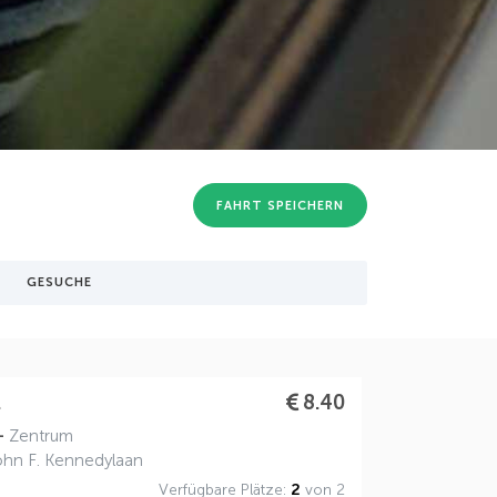
FAHRT SPEICHERN
GESUCHE
.
8.40
 -
Zentrum
ohn F. Kennedylaan
Verfügbare Plätze:
2
von 2