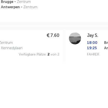
Brugge -
Zentrum
Antwerpen -
Zentrum
7.60
Jay S.
Zentrum
18:00
B
. Kennedylaan
19:25
A
Verfügbare Plätze:
2
von 2
FAHRER
7.60
Jay S.
Zentrum
18:00
B
. Kennedylaan
19:25
A
Verfügbare Plätze:
2
von 2
FAHRER