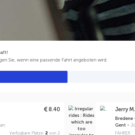
aft!
igen Sie, wenn eine passende Fahrt angeboten wird.
8.40
Jerry M
Bredene
aan
Gent -
J
Verfügbare Plätze:
2
von 2
FAHRER