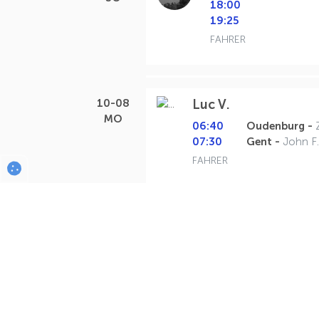
18:00
19:25
FAHRER
10-08
Luc V.
MO
06:40
Oudenburg -
07:30
Gent -
John F
FAHRER
11-08
Luc V.
DI
06:40
Oudenburg -
07:30
Gent -
John F
FAHRER