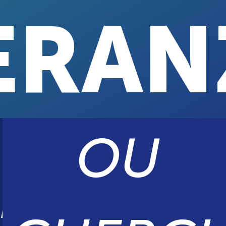
ERAN
OU
ER